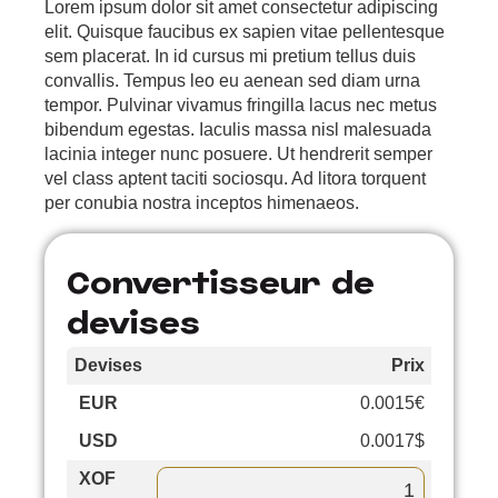
Lorem ipsum dolor sit amet consectetur adipiscing
elit. Quisque faucibus ex sapien vitae pellentesque
sem placerat. In id cursus mi pretium tellus duis
convallis. Tempus leo eu aenean sed diam urna
tempor. Pulvinar vivamus fringilla lacus nec metus
bibendum egestas. Iaculis massa nisl malesuada
lacinia integer nunc posuere. Ut hendrerit semper
vel class aptent taciti sociosqu. Ad litora torquent
per conubia nostra inceptos himenaeos.
Convertisseur de
devises
Devises
Prix
Cours
EUR
0.0015€
–
USD
0.0017$
0.21%
XOF