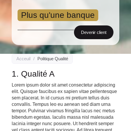
Plus qu'une banque
Devenir client
Acceuil
/
Politique Qualité
1. Qualité A
Lorem ipsum dolor sit amet consectetur adipiscing
elit. Quisque faucibus ex sapien vitae pellentesque
sem placerat. In id cursus mi pretium tellus duis
convallis. Tempus leo eu aenean sed diam urna
tempor. Pulvinar vivamus fringilla lacus nec metus
bibendum egestas. Iaculis massa nisl malesuada
lacinia integer nunc posuere. Ut hendrerit semper
vel class aptent taciti sociosqu. Ad litora torquent