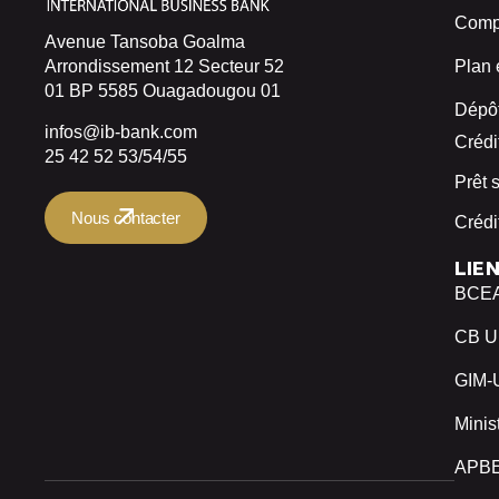
Compt
Avenue Tansoba Goalma
Arrondissement 12 Secteur 52
Plan 
01 BP 5585 Ouagadougou 01
Dépôt
infos@ib-bank.com
Crédi
25 42 52 53/54/55
Prêt 
Nous contacter
Crédi
LIE
BCE
CB 
GIM
Minis
APB