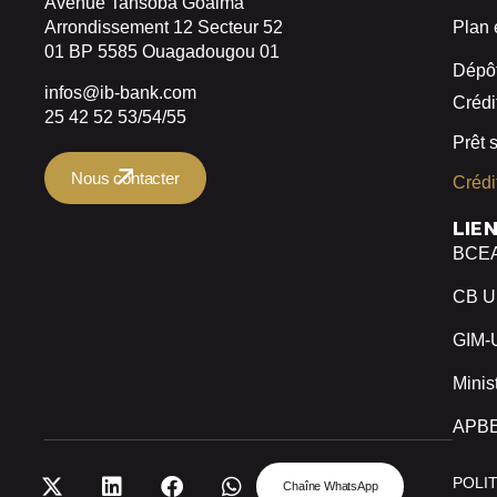
Avenue Tansoba Goalma
Arrondissement 12 Secteur 52
Plan 
01 BP 5585 Ouagadougou 01
Dépôt
infos@ib-bank.com
Crédi
25 42 52 53/54/55
Prêt 
Nous contacter
Crédi
LIE
BCE
CB 
GIM
Minis
APB
POLI
Chaîne WhatsApp