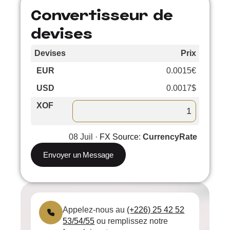
Convertisseur de
devises
Devises
Prix
Cours
EUR
0.0015€
–
USD
0.0017$
-0.1%
XOF
08 Juil ·
FX Source
:
CurrencyRate
Envoyer un Message
Appelez-nous au
(+226) 25 42 52
53/54/55
ou remplissez notre