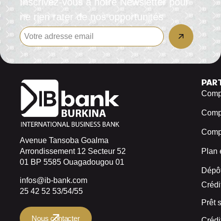
Inscrivez-vous à notre Newsletter pour
ne rien rater de nos opportunités
PAR
Compt
Comp
Compt
Avenue Tansoba Goalma
Arrondissement 12 Secteur 52
Plan 
01 BP 5585 Ouagadougou 01
Dépôt
infos@ib-bank.com
Crédi
25 42 52 53/54/55
Prêt 
Nous contacter
Crédi