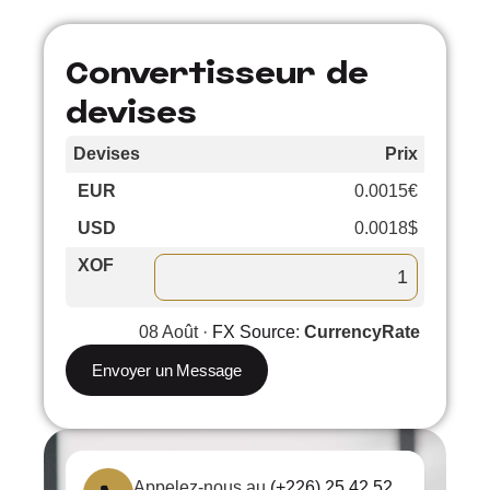
Convertisseur de
devises
Devises
Prix
Cours
EUR
0.0015€
–
USD
0.0018$
–
XOF
08 Août ·
FX Source
:
CurrencyRate
Envoyer un Message
Appelez-nous au
(+226) 25 42 52