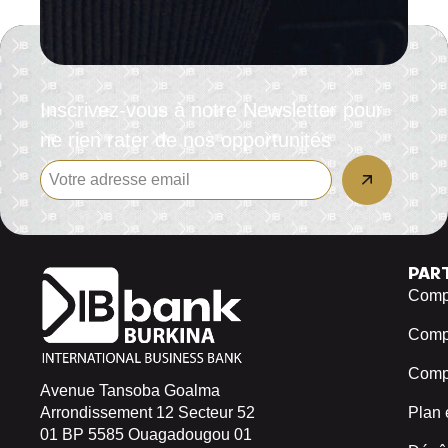
Inscrivez-vous à notre Newsletter pour
ne rien rater de nos opportunités
PAR
Compt
Comp
Compt
Avenue Tansoba Goalma
Arrondissement 12 Secteur 52
Plan 
01 BP 5585 Ouagadougou 01