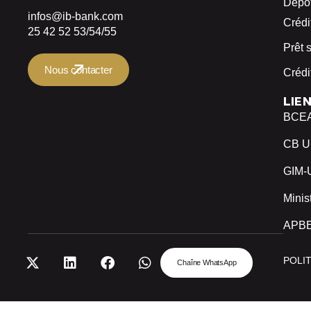
Dépôt
infos@ib-bank.com
Crédi
25 42 52 53/54/55
Prêt 
Nous contacter
Crédi
LIE
BCE
CB 
GIM
Minis
APB
POLI
Chaîne WhatsApp