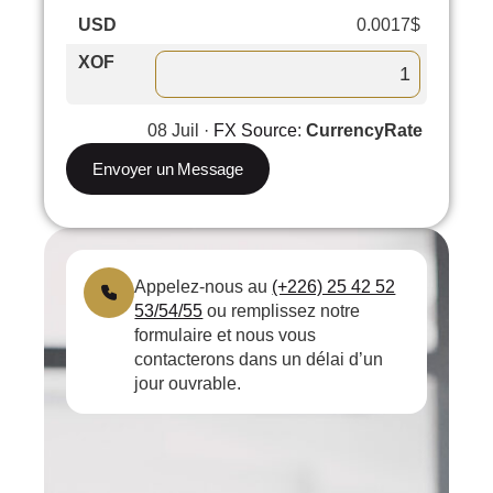
USD
0.0017$
0.03%
XOF
08 Juil ·
FX Source
:
CurrencyRate
Envoyer un Message
Appelez-nous au
(+226) 25 42 52
53/54/55
ou remplissez notre
formulaire et nous vous
contacterons dans un délai d’un
jour ouvrable.