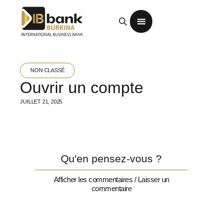
Entreprises/ Institutions
ONG / Associations
Produits et services digitaux
Aide et contact
NON CLASSÉ
Ouvrir un compte
JUILLET 21, 2025
Qu'en pensez-vous ?
Afficher les commentaires / Laisser un
commentaire