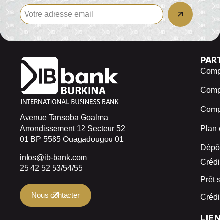
PAR
Compt
Comp
Compt
Avenue Tansoba Goalma
Arrondissement 12 Secteur 52
Plan 
01 BP 5585 Ouagadougou 01
Dépôt
infos@ib-bank.com
Crédi
25 42 52 53/54/55
Prêt 
Nous contacter
Crédi
LIE