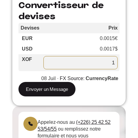
Convertisseur de
devises
Devises
Prix
Cours
EUR
0.0015€
–
USD
0.0017$
0.12%
XOF
08 Juil ·
FX Source
:
CurrencyRate
Envoyer un Message
Appelez-nous au
(+226) 25 42 52
53/54/55
ou remplissez notre
formulaire et nous vous